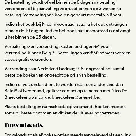
De bestelling wordt ofwel binnen de 8 dagen na betaling
verzonden, of bij aanvulling voorraad binnen de 3 weken na
betaling. Verzending van boeken gebeurt meestal via Bpost.
Indien het boek bij Nico in voorraad is, zal u het dus ontvangen
Biografie
binnen de 10 dagen. Indien het boek niet in voorraad is ontvangt
u het binnen de 25 dagen.
Boeken
Verpakkings- en verzendingskosten bedragen €4 voor
verzending binnen België. Bestellingen van €50 of meer worden
Strips
steeds gratis verzonden.
Verzending naar Nederland bedraagt €8, ongeacht het aantal
Scenario’s
bestelde boeken en ongeacht de prijs van bestelling.
Indien er verzonden dient te worden naar een ander land dan
Webshop
België of Nederland, gelieve contact op te nemen met Nico De
Braeckeleer op nico.de.braeckeleer@telenet.be.
Lezingen
Plaats bestellingen ruimschoots op voorhand. Boeken moeten
soms bijbesteld worden en dit kan de uitlevering vertragen.
Blog
Downloads
Contact
Downloads zoals eBooks worden steeds aangeleverd via een link