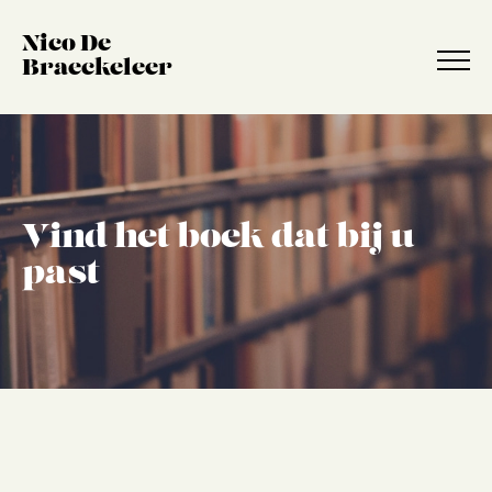
Nico De
Braeckeleer
Vind het boek dat bij u
Biografie
past
Boeken
Strips
Scenario’s
Webshop