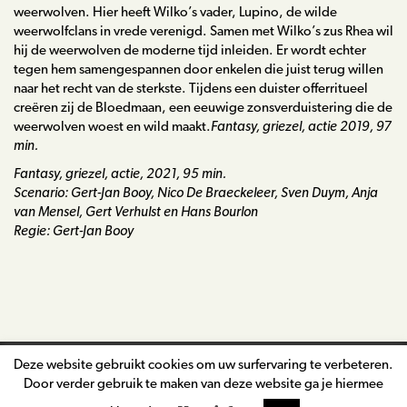
weerwolven. Hier heeft Wilko’s vader, Lupino, de wilde
weerwolfclans in vrede verenigd. Samen met Wilko’s zus Rhea wil
hij de weerwolven de moderne tijd inleiden. Er wordt echter
tegen hem samengespannen door enkelen die juist terug willen
naar het recht van de sterkste. Tijdens een duister offerritueel
creëren zij de Bloedmaan, een eeuwige zonsverduistering die de
weerwolven woest en wild maakt.
Fantasy, griezel, actie 2019, 97
min.
Fantasy, griezel, actie, 2021, 95 min.
Scenario: Gert-Jan Booy, Nico De Braeckeleer, Sven Duym, Anja
van Mensel, Gert Verhulst en Hans Bourlon
Regie: Gert-Jan Booy
Deze website gebruikt cookies om uw surfervaring te verbeteren.
nico.de.braeckeleer@telenet.be
Door verder gebruik te maken van deze website ga je hiermee
©2026
Nico De Braeckeleer
|
BTW: BE 0743 325 945
|
Privacy &