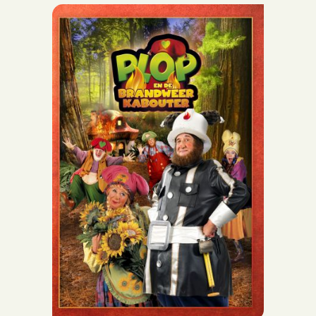
Biografie
Boeken
Strips
Scenario’s
Webshop
Lezingen
Blog
Contact