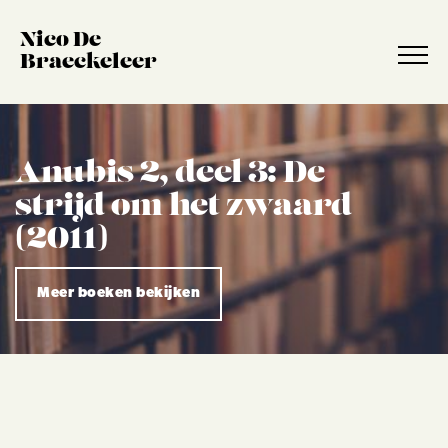
Nico De
Braeckeleer
Anubis 2, deel 3: De
strijd om het zwaard
(2011)
Meer boeken bekijken