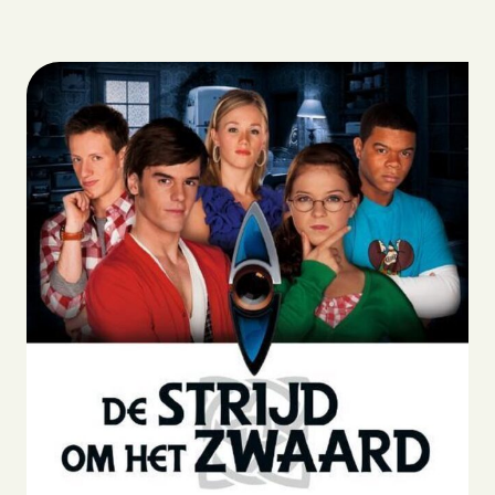
Biografie
Boeken
Strips
Scenario’s
Webshop
Lezingen
Blog