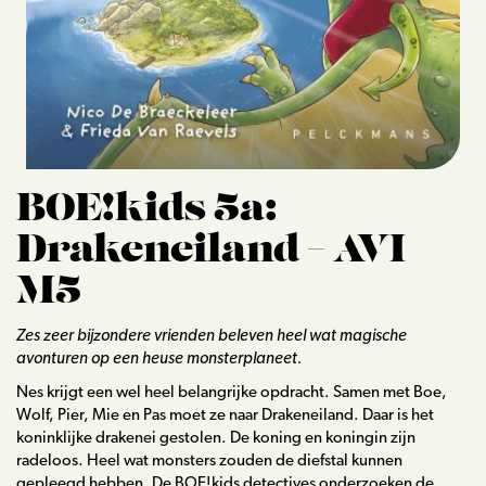
Lezingen
Blog
Contact
BOE!kids 5a:
Drakeneiland – AVI
M5
Zes zeer bijzondere vrienden beleven heel wat magische
avonturen op een heuse monsterplaneet.
Nes krijgt een wel heel belangrijke opdracht. Samen met Boe,
Wolf, Pier, Mie en Pas moet ze naar Drakeneiland. Daar is het
koninklijke drakenei gestolen. De koning en koningin zijn
radeloos. Heel wat monsters zouden de diefstal kunnen
gepleegd hebben. De BOE!kids detectives onderzoeken de