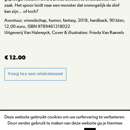
zaak. Het spoor leidt naar een monster dat onmogelijk de dief
kan zijn… of toch?
Avontuur, vriendschap, humor, fantasy, 2018, hardback, 90 blzn,
12,00 euro, ISBN 9789461318022
Uitgeverij Van Halewyck, Cover & illustraties: Frieda Van Raevels
€ 12.00
Voeg toe aan winkelmand
Deze website gebruikt cookies om uw surfervaring te verbeteren.
nico.de.braeckeleer@telenet.be
Door verder gebruik te maken van deze website ga je hiermee
©2026
Nico De Braeckeleer
|
BTW: BE 0743 325 945
|
Privacy &