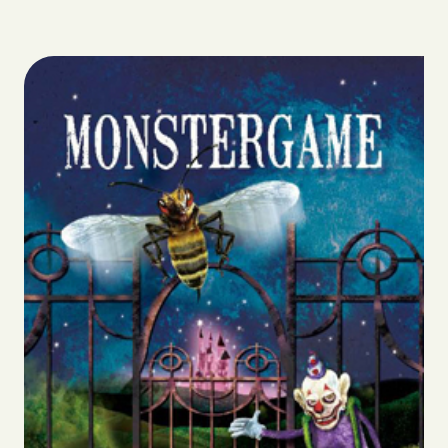
Biografie
Boeken
Strips
Scenario’s
Webshop