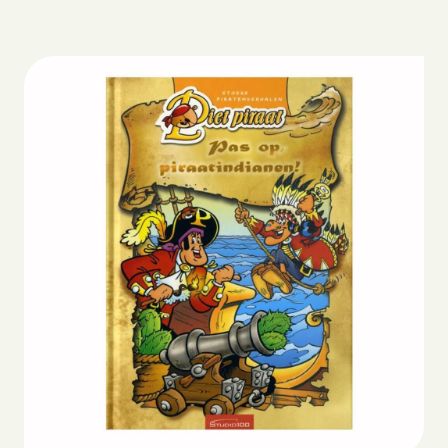
Biografie
Boeken
Strips
Scenario’s
Webshop
Lezingen
Blog
Contact