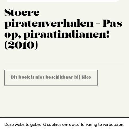
Stoere
piratenverhalen – Pas
op, piraatindianen!
(2010)
Dit boek is niet beschikbaar bij Nico
Deze website gebruikt cookies om uw surfervaring te verbeteren.
nico.de.braeckeleer@telenet.be