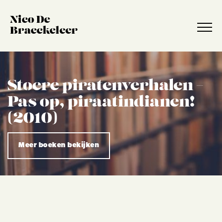
Nico De
Braeckeleer
Stoere piratenverhalen –
Pas op, piraatindianen!
(2010)
Meer boeken bekijken