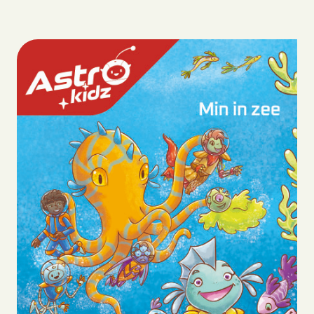
Biografie
Boeken
Strips
Scenario’s
Webshop