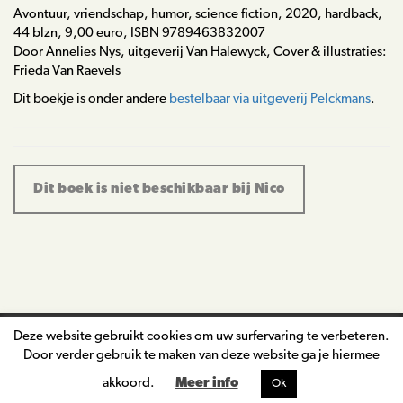
Avontuur, vriendschap, humor, science fiction, 2020, hardback,
44 blzn, 9,00 euro, ISBN 9789463832007
Door Annelies Nys, uitgeverij Van Halewyck, Cover & illustraties:
Frieda Van Raevels
Dit boekje is onder andere
bestelbaar via uitgeverij Pelckmans
.
Dit boek is niet beschikbaar bij Nico
Deze website gebruikt cookies om uw surfervaring te verbeteren.
nico.de.braeckeleer@telenet.be
Door verder gebruik te maken van deze website ga je hiermee
©2026
Nico De Braeckeleer
|
BTW: BE 0743 325 945
|
Privacy &
akkoord.
Meer info
Ok
Cookies
|
Algemene voorwaarden
|
Website ontwikkeld door Sinergio